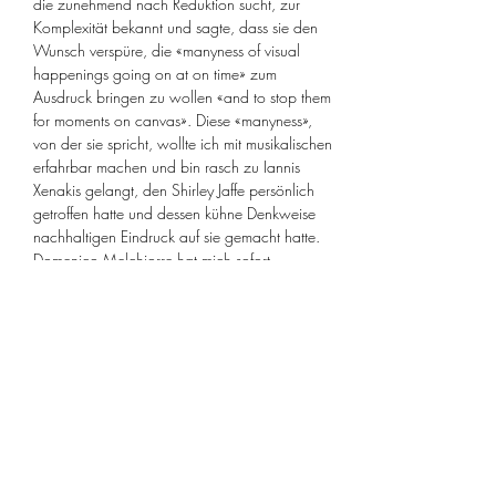
die zunehmend nach Reduktion sucht, zur 
Komplexität bekannt und sagte, dass sie den 
Wunsch verspüre, die «manyness of visual 
happenings going on at on time» zum 
Ausdruck bringen zu wollen «and to stop them 
for moments on canvas». Diese «manyness», 
von der sie spricht, wollte ich mit musikalischen 
erfahrbar machen und bin rasch zu Iannis 
Xenakis gelangt, den Shirley Jaffe persönlich 
getroffen hatte und dessen kühne Denkweise 
nachhaltigen Eindruck auf sie gemacht hatte.
Domenico Melchiorre hat mich sofort 
enthusiastisch unterstützt bei meinen Ideen und 
wir sind stolz und glücklich, dass wir nun das 
hochvirtuose 30-minütige Stück «Persephassa», 
das mit seinen vielfältigen Klängen und Farben 
quasi eine Abenteuerreise für die Ohren ist, am 
14./15. April und 12./13. Mai jeweils 3 
Mal pro Tag zur Aufführung bringen werden! 
Die sechs Schlagzeuger Szilàrd…
Mehr anzeigen