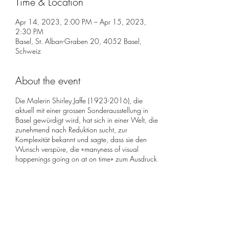
Time & Location
Apr 14, 2023, 2:00 PM – Apr 15, 2023,
2:30 PM
Basel, St. Alban-Graben 20, 4052 Basel,
Schweiz
About the event
Die Malerin Shirley Jaffe (1923-2016), die
aktuell mit einer grossen Sonderausstellung in
Basel gewürdigt wird, hat sich in einer Welt, die
zunehmend nach Reduktion sucht, zur
Komplexität bekannt und sagte, dass sie den
Wunsch verspüre, die «manyness of visual
happenings going on at on time» zum Ausdruck
bringen zu wollen «and to stop them for
moments on canvas». Diese «manyness», von
der sie spricht, wollte ich mit musikalischen
erfahrbar machen und bin rasch zu Iannis
Xenakis gelangt, den Shirley Jaffe persönlich
getroffen hatte und dessen kühne Denkweise
nachhaltigen Eindruck auf sie gemacht hatte.