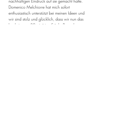
nachhaltigen Eindruck auf sie gemacht hatte.
Domenico Melchiorre hat mich sofort 
enthusiastisch unterstützt bei meinen Ideen und 
wir sind stolz und glücklich, dass wir nun das 
hochvirtuose 30-minütige Stück «Persephassa», 
das mit seinen vielfältigen Klängen und Farben 
quasi eine Abenteuerreise für die Ohren ist, am 
14./15. April und 12./13. Mai jeweils 3 
Mal pro Tag zur Aufführung bringen werden! 
Die sechs Schlagzeuger Szilàrd…
Show More
Share this event