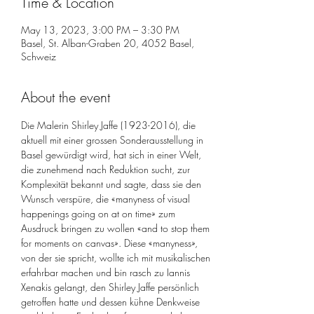
Time & Location
May 13, 2023, 3:00 PM – 3:30 PM
Basel, St. Alban-Graben 20, 4052 Basel,
Schweiz
About the event
Die Malerin Shirley Jaffe (1923-2016), die 
aktuell mit einer grossen Sonderausstellung in 
Basel gewürdigt wird, hat sich in einer Welt, 
die zunehmend nach Reduktion sucht, zur 
Komplexität bekannt und sagte, dass sie den 
Wunsch verspüre, die «manyness of visual 
happenings going on at on time» zum 
Ausdruck bringen zu wollen «and to stop them 
for moments on canvas». Diese «manyness», 
von der sie spricht, wollte ich mit musikalischen 
erfahrbar machen und bin rasch zu Iannis 
Xenakis gelangt, den Shirley Jaffe persönlich 
getroffen hatte und dessen kühne Denkweise 