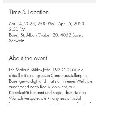
Time & Location
Apr 14, 2023, 2:00 PM – Apr 15, 2023,
2:30 PM
Basel, St. Alban-Graben 20, 4052 Basel,
Schweiz
About the event
Die Malerin Shirley Jaffe (1923-2016), die
aktuell mit einer grossen Sonderausstellung in
Basel gewürdigt wird, hat sich in einer Welt, die
zunehmend nach Reduktion sucht, zur
Komplexität bekannt und sagte, dass sie den
Wunsch verspüre, die «manyness of visual
happenings going on at on time» zum Ausdruck
bringen zu wollen «and to stop them for
moments on canvas». Diese «manyness», von
der sie spricht, wollte ich mit musikalischen
erfahrbar machen und bin rasch zu Iannis
Xenakis gelangt, den Shirley Jaffe persönlich